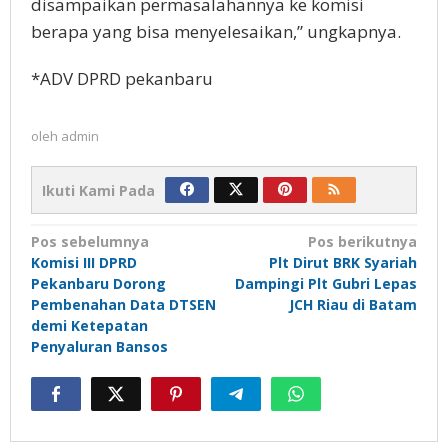
disampaikan permasalahannya ke komisi
berapa yang bisa menyelesaikan,” ungkapnya.
*ADV DPRD pekanbaru
oleh
admin
Ikuti Kami Pada
Navigasi
Pos sebelumnya
Pos berikutnya
Komisi III DPRD
Plt Dirut BRK Syariah
pos
Pekanbaru Dorong
Dampingi Plt Gubri Lepas
Pembenahan Data DTSEN
JCH Riau di Batam
demi Ketepatan
Penyaluran Bansos