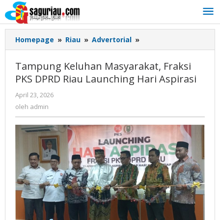
Lewati
ke
konten
Homepage
»
Riau
»
Advertorial
»
Tampung
Keluhan
Masyarakat,
Tampung Keluhan Masyarakat, Fraksi
Fraksi
PKS DPRD Riau Launching Hari Aspirasi
PKS
DPRD
April 23, 2026
oleh
Riau
admin
oleh
admin
Launching
Hari
Aspirasi