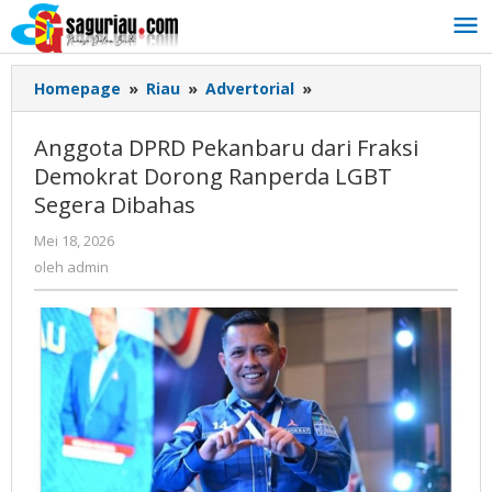
Lewati
ke
konten
Homepage
»
Riau
»
Advertorial
»
Anggota
DPRD
Pekanbaru
Anggota DPRD Pekanbaru dari Fraksi
dari
Demokrat Dorong Ranperda LGBT
Fraksi
Segera Dibahas
Demokrat
Dorong
Mei 18, 2026
oleh
Ranperda
admin
oleh
admin
LGBT
Segera
Dibahas