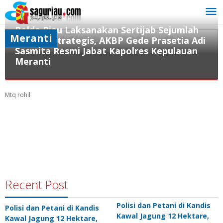
Lewati
ke
konten
Polda Riau Laksanakan Sertijab Sejumlah
Meranti
Pejabat Strategis, AKBP Gede Prasetia Adi
Sasmita Resmi Jabat Kapolres Kepulauan
Meranti
Meranti
Mtq rohil
Juli
13,
2026
oleh
admin
Recent Post
Polisi dan Petani di Kandis
Polisi dan Petani di Kandis
Kawal Jagung 12 Hektare,
Kawal Jagung 12 Hektare,