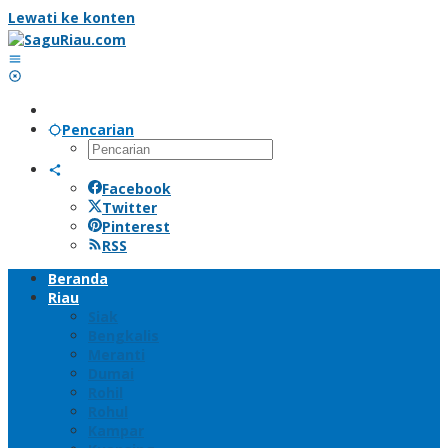
Lewati ke konten
Pencarian
Facebook
Twitter
Pinterest
RSS
Beranda
Riau
Siak
Bengkalis
Meranti
Dumai
Rohil
Rohul
Kampar