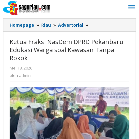
Lewati
ke
konten
Homepage
»
Riau
»
Advertorial
»
Ketua
Fraksi
NasDem
Ketua Fraksi NasDem DPRD Pekanbaru
DPRD
Edukasi Warga soal Kawasan Tanpa
Pekanbaru
Rokok
Edukasi
Warga
Mei 18, 2026
oleh
soal
admin
oleh
admin
Kawasan
Tanpa
Rokok