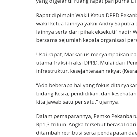
yang digelar di ruang rapat paripurna D
Rapat dipimpin Wakil Ketua DPRD Pekanb
wakil ketua lainnya yakni Andry Saputra
lainnya serta dari pihak eksekutif hadir
bersama sejumlah kepala organisasi per
Usai rapat, Markarius menyampaikan bah
utama fraksi-fraksi DPRD. Mulai dari P
infrastruktur, kesejahteraan rakyat (Kesr
“Ada beberapa hal yang fokus ditanyakan f
bidang Kesra, pendidikan, dan kesehatan
kita jawab satu per satu,” ujarnya.
Dalam pemaparannya, Pemko Pekanbaru 
Rp1,3 triliun. Angka tersebut berasal dar
ditambah retribusi serta pendapatan dae