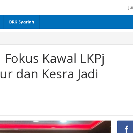
Ju
BRK Syariah
u
Fokus Kawal LKPj
tur dan Kesra Jadi
tur
a