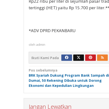
Rp22 ribu per liter di sejumlah pasar tr
tertinggi (HET) yaitu Rp 15.700 per liter.*
*ADV DPRD PEKANBARU
oleh
admin
Ikuti Kami Pada
Navigasi
Pos sebelumnya
BRK Syariah Dukung Program Bank Sampah di
pos
Dumai, 50 Rekening Dibuka untuk Dorong
Ekonomi dan Kepedulian Lingkungan
Jangan Lewatkan