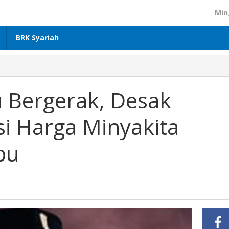
Min
BRK Syariah
u
 Bergerak, Desak
i Harga Minyakita
bu