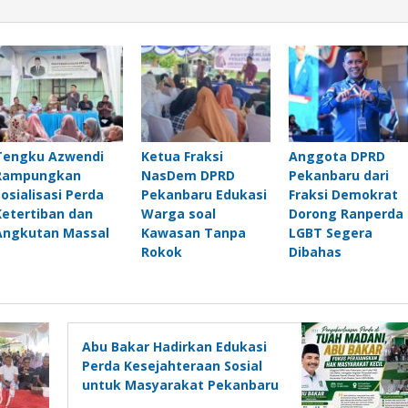
Tengku Azwendi
Ketua Fraksi
Anggota DPRD
Rampungkan
NasDem DPRD
Pekanbaru dari
Sosialisasi Perda
Pekanbaru Edukasi
Fraksi Demokrat
Ketertiban dan
Warga soal
Dorong Ranperda
Angkutan Massal
Kawasan Tanpa
LGBT Segera
Rokok
Dibahas
Abu Bakar Hadirkan Edukasi
Perda Kesejahteraan Sosial
untuk Masyarakat Pekanbaru