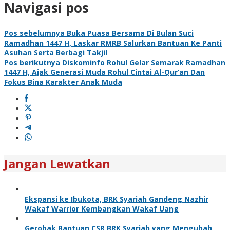
Navigasi pos
Pos sebelumnya
Buka Puasa Bersama Di Bulan Suci
Ramadhan 1447 H, Laskar RMRB Salurkan Bantuan Ke Panti
Asuhan Serta Berbagi Takjil
Pos berikutnya
Diskominfo Rohul Gelar Semarak Ramadhan
1447 H, Ajak Generasi Muda Rohul Cintai Al-Qur’an Dan
Fokus Bina Karakter Anak Muda
Jangan Lewatkan
Ekspansi ke Ibukota, BRK Syariah Gandeng Nazhir
Wakaf Warrior Kembangkan Wakaf Uang
Gerobak Bantuan CSR BRK Syariah yang Mengubah