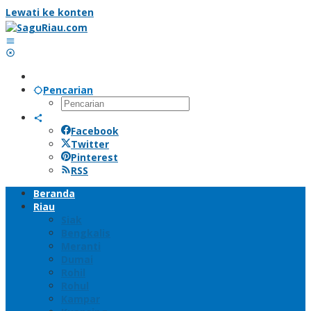
Lewati ke konten
Pencarian
Facebook
Twitter
Pinterest
RSS
Beranda
Riau
Siak
Bengkalis
Meranti
Dumai
Rohil
Rohul
Kampar