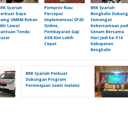
BRK Syariah
Pemprov Riau
BRK Syariah
Perkuat Daya
Percepat
Bengkalis Dukung
Saing UMKM Rokan
Implementasi SP2D
Semangat
Hilir Lewat
Online,
Kebersamaan pad
Bantuan Tenda
Pembayaran Gaji
Senam Bersama
Bazar
ASN Kini Lebih
Hari Jadi ke-514
Cepat
Kabupaten
Bengkalis
BRK Syariah Perkuat
Dukungan Program
Peremajaan Sawit melalui
PKS Tiga Pihak Tahap V