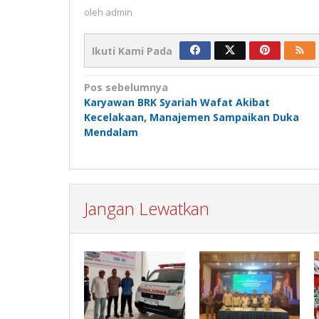
oleh
admin
Ikuti Kami Pada
Navigasi
Pos sebelumnya
Karyawan BRK Syariah Wafat Akibat
pos
Kecelakaan, Manajemen Sampaikan Duka
Mendalam
Jangan Lewatkan