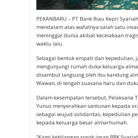
PEKANBARU – PT Bank Riau Kepri Syaria
mendalam atas wafatnya salah satu insan
meninggal dunia akibat kecelakaan trag
waktu lalu.
Sebagai bentuk empati dan kepedulian, 
mengunjungi rumah duka keluarga alm
disambut langsung oleh ibu kandung alma
Wawan, di tengah suasana haru dan duka
Dalam kesempatan tersebut, Pelaksana Tu
Yunus menyerahkan santunan kepada ora
sebagai wujud solidaritas, kepedulian p
kepada keluarga besar almarhumah.
“Kami kehilangan sosok insan BRK Syariah