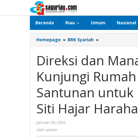
Lewati
ke
konten
Beranda
Riau
Umum
Nasional
Homepage
»
BRK Syariah
»
Direksi
dan
Manajemen
Direksi dan Man
BRK
Syariah
Kunjungi Rumah
Kunjungi
Rumah
Duka,
Santunan untuk
Serahkan
Santunan
Siti Hajar Harah
untuk
Keluarga
Almarhumah
Januari 28, 2026
oleh
Siti
admin
oleh
admin
Hajar
Harahap