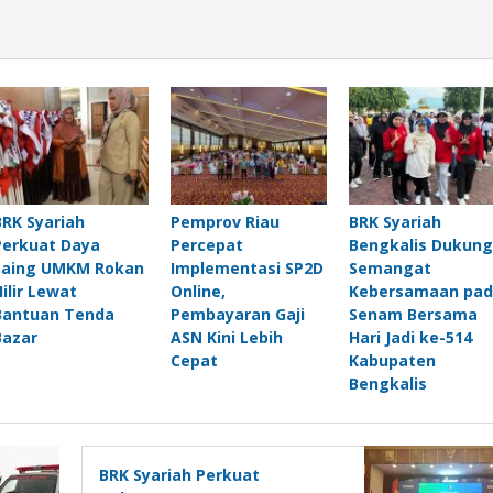
BRK Syariah
Pemprov Riau
BRK Syariah
Perkuat Daya
Percepat
Bengkalis Dukung
Saing UMKM Rokan
Implementasi SP2D
Semangat
Hilir Lewat
Online,
Kebersamaan pad
Bantuan Tenda
Pembayaran Gaji
Senam Bersama
Bazar
ASN Kini Lebih
Hari Jadi ke-514
Cepat
Kabupaten
Bengkalis
BRK Syariah Perkuat