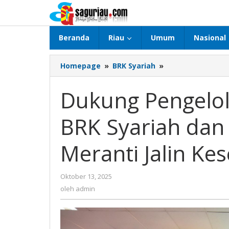
Lewati
ke
konten
Beranda
Riau
Umum
Nasional
Homepage
»
BRK Syariah
»
Dukung
Pengelolaan
Keuangan
Dukung Pengelo
Daerah,
BRK
BRK Syariah da
Syariah
dan
Pemkab
Meranti Jalin K
Kepulauan
Meranti
Jalin
Oktober 13, 2025
oleh
Kesepakatan
admin
oleh
admin
Bersama