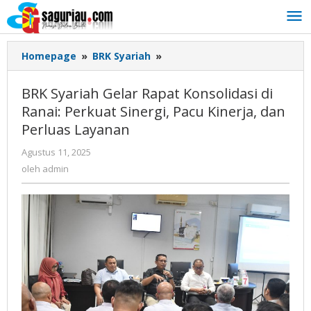
Lewati
ke
konten
Homepage
»
BRK Syariah
»
BRK
Syariah
Gelar
BRK Syariah Gelar Rapat Konsolidasi di
Rapat
Ranai: Perkuat Sinergi, Pacu Kinerja, dan
Konsolidasi
Perluas Layanan
di
Ranai:
Agustus 11, 2025
oleh
Perkuat
admin
oleh
admin
Sinergi,
Pacu
Kinerja,
dan
Perluas
Layanan