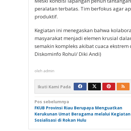
Meski kondisi lapangan penuh tantanga
peralatan terbatas. Tim berfokus agar a
produktif.
Kegiatan ini menegaskan bahwa kolabora
masyarakat menjadi elemen krusial dal
semakin kompleks akibat cuaca ekstrem 
Diskominfo Rohul/ Diki Andi)
oleh
admin
Ikuti Kami Pada
Navigasi
Pos sebelumnya
FKUB Provinsi Riau Berupaya Menguatkan
pos
Kerukunan Umat Beragama melalui Kegiatan
Sosialisasi di Rokan Hulu