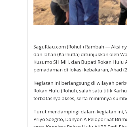
SaguRiau.com (Rohul ) Rambah — Aksi n
dan lahan (Karhutla) ditunjukkan oleh Wa
Kusumo SH MH, dan Bupati Rokan Hulu 
pemadaman di lokasi kebakaran, Ahad (2
Kegiatan ini berlangsung di wilayah pe
Rokan Hulu (Rohul), salah satu titik Karh
terbatasnya akses, serta minimnya sumbe
Turut mendampingi dalam kegiatan ini, 
Priyo Soegito, Danyon A Pelopor Sat Bri
serta Kapolres Rokan Hulu AKBP Emil Eka 