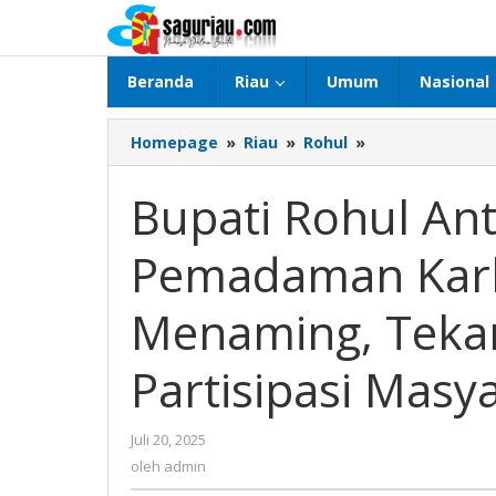
Lewati
ke
konten
Beranda
Riau
Umum
Nasional
Homepage
»
Riau
»
Rohul
»
Bupati
Rohul
Anton,
Bupati Rohul An
ST
MM
Pemadaman Karh
Pimpin
Pemadaman
Karhutla
Menaming, Tekan
Di
Desa
Partisipasi Masy
Menaming,
Tekankan
Sinergi
Juli 20, 2025
oleh
Dan
admin
oleh
admin
Partisipasi
Masyarakat