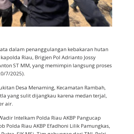
yata dalam penanggulangan kebakaran hutan
kapolda Riau, Brigjen Pol Adrianto Jossy
Anton ST MM, yang memimpin langsung proses
0/7/2025).
rbukitan Desa Menaming, Kecamatan Rambah,
utla yang sulit dijangkau karena medan terjal,
r air.
Wadir Intelkam Polda Riau AKBP Pangucap
mob Polda Riau AKBP Efadhoni Lilik Pamungkas,
Putra, SIK MSi. Tim gabungan dari TNI, Polri,