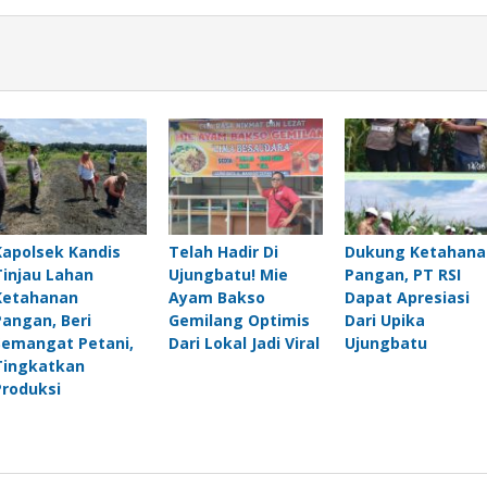
Kapolsek Kandis
Telah Hadir Di
Dukung Ketahana
Tinjau Lahan
Ujungbatu! Mie
Pangan, PT RSI
Ketahanan
Ayam Bakso
Dapat Apresiasi
Pangan, Beri
Gemilang Optimis
Dari Upika
Semangat Petani,
Dari Lokal Jadi Viral
Ujungbatu
Tingkatkan
Produksi