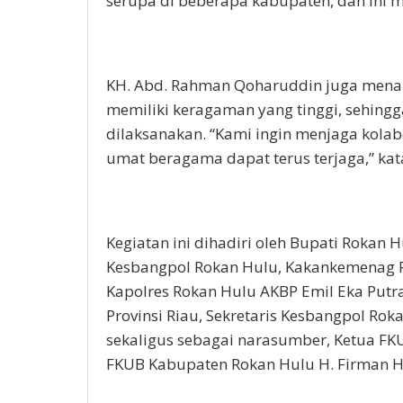
serupa di beberapa kabupaten, dan ini m
KH. Abd. Rahman Qoharuddin juga men
memiliki keragaman yang tinggi, sehingga
dilaksanakan. “Kami ingin menjaga kolab
umat beragama dapat terus terjaga,” kat
Kegiatan ini dihadiri oleh Bupati Rokan H
Kesbangpol Rokan Hulu, Kakankemenag R
Kapolres Rokan Hulu AKBP Emil Eka Putra,
Provinsi Riau, Sekretaris Kesbangpol Ro
sekaligus sebagai narasumber, Ketua FKU
FKUB Kabupaten Rokan Hulu H. Firman Hal