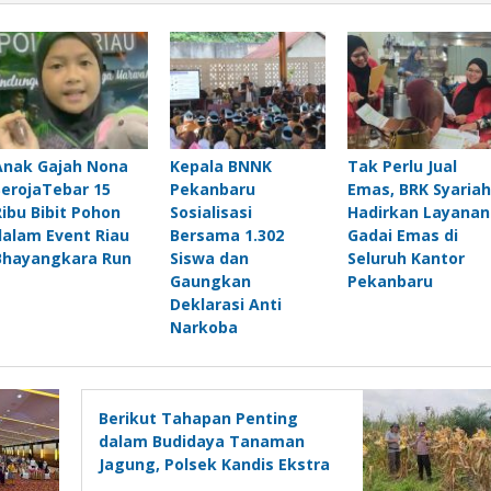
Anak Gajah Nona
Kepala BNNK
Tak Perlu Jual
SerojaTebar 15
Pekanbaru
Emas, BRK Syariah
Ribu Bibit Pohon
Sosialisasi
Hadirkan Layanan
dalam Event Riau
Bersama 1.302
Gadai Emas di
Bhayangkara Run
Siswa dan
Seluruh Kantor
Gaungkan
Pekanbaru
Deklarasi Anti
Narkoba
Berikut Tahapan Penting
dalam Budidaya Tanaman
Jagung, Polsek Kandis Ekstra
Lakukan Pendampingan