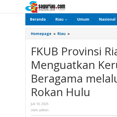
Lewati
ke
konten
Beranda
Riau
Umum
Nasional
Homepage
»
Riau
»
FKUB
Provinsi
Riau
FKUB Provinsi R
Berupaya
Menguatkan
Menguatkan Ke
Kerukunan
Umat
Beragama
Beragama melalui
melalui
Kegiatan
Rokan Hulu
Sosialisasi
di
Rokan
Juli 10, 2025
oleh
Hulu
admin
oleh
admin