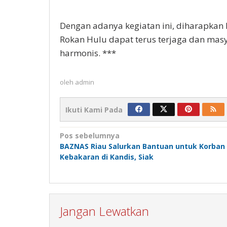
Dengan adanya kegiatan ini, diharapka
Rokan Hulu dapat terus terjaga dan ma
harmonis. ***
oleh
admin
Ikuti Kami Pada
Navigasi
Pos sebelumnya
BAZNAS Riau Salurkan Bantuan untuk Korban
pos
Kebakaran di Kandis, Siak
Jangan Lewatkan