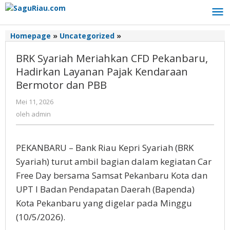
Lewati
ke
konten
Homepage
»
Uncategorized
»
BRK
Syariah
BRK Syariah Meriahkan CFD Pekanbaru,
Meriahkan
CFD
Hadirkan Layanan Pajak Kendaraan
Pekanbaru,
Bermotor dan PBB
Hadirkan
Layanan
Mei 11, 2026
oleh
Pajak
admin
oleh
admin
Kendaraan
Bermotor
dan
PEKANBARU – Bank Riau Kepri Syariah (BRK
PBB
Syariah) turut ambil bagian dalam kegiatan Car
Free Day bersama Samsat Pekanbaru Kota dan
UPT I Badan Pendapatan Daerah (Bapenda)
Kota Pekanbaru yang digelar pada Minggu
(10/5/2026).