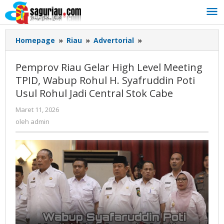
Lewati
ke
konten
Homepage
»
Riau
»
Advertorial
»
Pemprov
Riau
Gelar
Pemprov Riau Gelar High Level Meeting
High
TPID, Wabup Rohul H. Syafruddin Poti
Level
Usul Rohul Jadi Central Stok Cabe
Meeting
TPID,
Maret 11, 2026
oleh
Wabup
admin
oleh
admin
Rohul
H.
Syafruddin
Poti
Usul
Rohul
Jadi
Central
Stok
Cabe