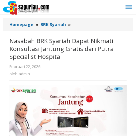
Lewati
ke
konten
Homepage
»
BRK Syariah
»
Nasabah
BRK
Syariah
Nasabah BRK Syariah Dapat Nikmati
Dapat
Konsultasi Jantung Gratis dari Putra
Nikmati
Specialist Hospital
Konsultasi
Jantung
Februari 22, 2026
oleh
Gratis
admin
oleh
admin
dari
Putra
Specialist
Hospital