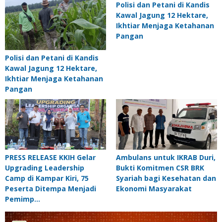
Polisi dan Petani di Kandis
Kawal Jagung 12 Hektare,
Ikhtiar Menjaga Ketahanan
Pangan
Polisi dan Petani di Kandis
Kawal Jagung 12 Hektare,
Ikhtiar Menjaga Ketahanan
Pangan
PRESS RELEASE KKIH Gelar
Ambulans untuk IKRAB Duri,
Upgrading Leadership
Bukti Komitmen CSR BRK
Camp di Kampar Kiri, 75
Syariah bagi Kesehatan dan
Peserta Ditempa Menjadi
Ekonomi Masyarakat
Pemimp…