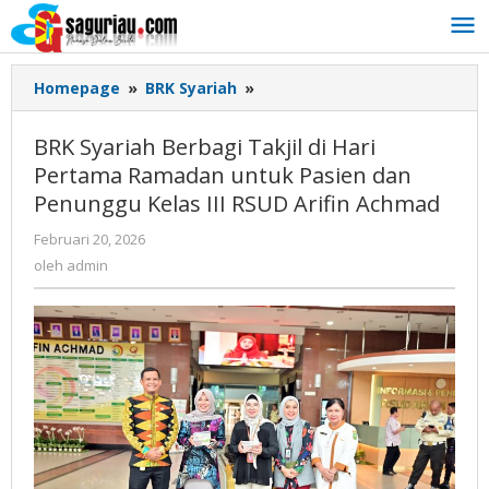
Lewati
ke
konten
Homepage
»
BRK Syariah
»
BRK
Syariah
Berbagi
BRK Syariah Berbagi Takjil di Hari
Takjil
Pertama Ramadan untuk Pasien dan
di
Penunggu Kelas III RSUD Arifin Achmad
Hari
Pertama
Februari 20, 2026
oleh
Ramadan
admin
oleh
admin
untuk
Pasien
dan
Penunggu
Kelas
III
RSUD
Arifin
Achmad