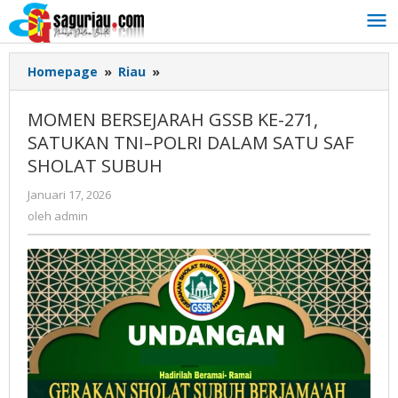
Lewati
ke
konten
Homepage
»
Riau
»
MOMEN
BERSEJARAH
GSSB
MOMEN BERSEJARAH GSSB KE-271,
KE-
SATUKAN TNI–POLRI DALAM SATU SAF
271,
SHOLAT SUBUH
SATUKAN
TNI–
Januari 17, 2026
oleh
POLRI
admin
oleh
admin
DALAM
SATU
SAF
SHOLAT
SUBUH