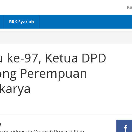
Ka
BRK Syariah
bu ke-97, Ketua DPD
rong Perempuan
karya
m
uh Indonesia (Apdesi) Provinsi Riau,