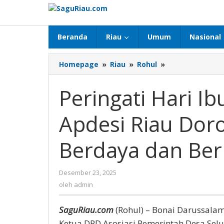
Lewati
ke
konten
Beranda
Riau
Umum
Nasional
Homepage
»
Riau
»
Rohul
»
Peringati
Hari
Ibu
Peringati Hari I
ke-
97,
Apdesi Riau Do
Ketua
DPD
Apdesi
Berdaya dan Ber
Riau
Dorong
Perempuan
Desember 23, 2025
oleh
Berdaya
admin
oleh
admin
dan
Berkarya
SaguRiau.com
(Rohul) – Bonai Darussala
Ketua DPD Asosiasi Pemerintah Desa Selur