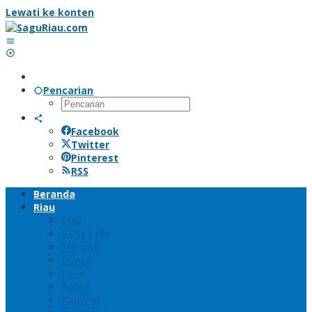
Lewati ke konten
Pencarian
Facebook
Twitter
Pinterest
RSS
Beranda
Riau
Siak
Bengkalis
Meranti
Dumai
Rohil
Rohul
Kampar