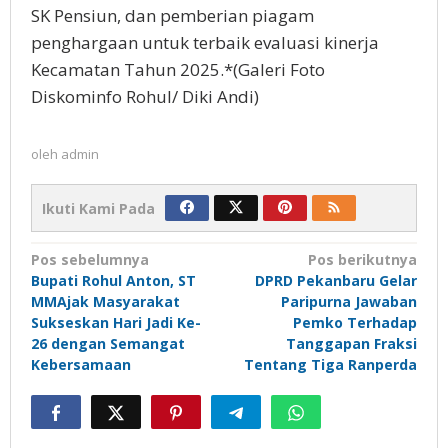
SK Pensiun, dan pemberian piagam
penghargaan untuk terbaik evaluasi kinerja
Kecamatan Tahun 2025.*(Galeri Foto
Diskominfo Rohul/ Diki Andi)
oleh
admin
Ikuti Kami Pada
Navigasi
Pos sebelumnya
Pos berikutnya
Bupati Rohul Anton, ST
DPRD Pekanbaru Gelar
pos
MMAjak Masyarakat
Paripurna Jawaban
Sukseskan Hari Jadi Ke-
Pemko Terhadap
26 dengan Semangat
Tanggapan Fraksi
Kebersamaan
Tentang Tiga Ranperda