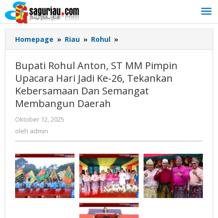
Lewati
ke
konten
Homepage
»
Riau
»
Rohul
»
Bupati
Rohul
Anton,
Bupati Rohul Anton, ST MM Pimpin
ST
Upacara Hari Jadi Ke-26, Tekankan
MM
Kebersamaan Dan Semangat
Pimpin
Upacara
Membangun Daerah
Hari
Oktober 12, 2025
oleh
Jadi
admin
oleh
admin
Ke-
26,
Tekankan
Kebersamaan
Dan
Semangat
Membangun
Daerah