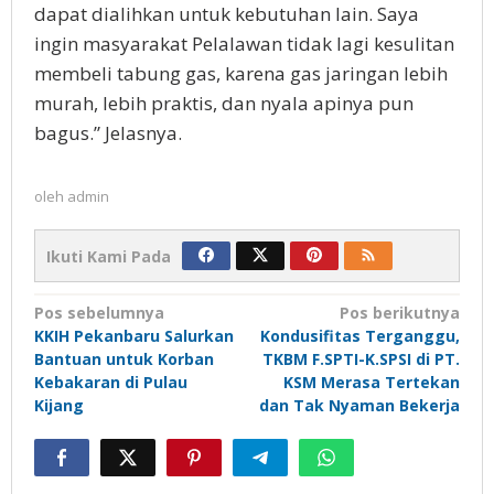
dapat dialihkan untuk kebutuhan lain. Saya
ingin masyarakat Pelalawan tidak lagi kesulitan
membeli tabung gas, karena gas jaringan lebih
murah, lebih praktis, dan nyala apinya pun
bagus.” Jelasnya.
oleh
admin
Ikuti Kami Pada
Navigasi
Pos sebelumnya
Pos berikutnya
KKIH Pekanbaru Salurkan
Kondusifitas Terganggu,
pos
Bantuan untuk Korban
TKBM F.SPTI-K.SPSI di PT.
Kebakaran di Pulau
KSM Merasa Tertekan
Kijang
dan Tak Nyaman Bekerja