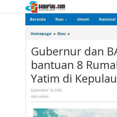
Lewati
ke
konten
Beranda
Riau
Umum
Nasional
Homepage
»
Riau
»
Gubernur
dan
BAZNAS
Gubernur dan BA
Riau
beri
bantuan 8 Ruma
bantuan
8
Rumah
Yatim di Kepula
Layak
Huni
dan
September 10, 2025
oleh
Anak
admin
oleh
admin
Yatim
di
Kepulauan
Meranti