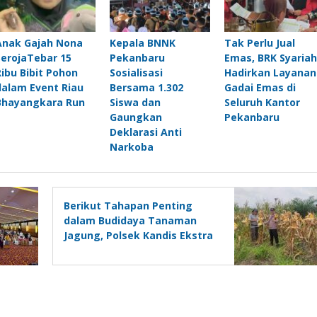
Anak Gajah Nona
Kepala BNNK
Tak Perlu Jual
SerojaTebar 15
Pekanbaru
Emas, BRK Syariah
Ribu Bibit Pohon
Sosialisasi
Hadirkan Layanan
dalam Event Riau
Bersama 1.302
Gadai Emas di
Bhayangkara Run
Siswa dan
Seluruh Kantor
Gaungkan
Pekanbaru
Deklarasi Anti
Narkoba
Berikut Tahapan Penting
dalam Budidaya Tanaman
Jagung, Polsek Kandis Ekstra
Lakukan Pendampingan