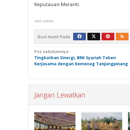
Kepulauan Meranti.
oleh
admin
Ikuti Kami Pada
Navigasi
Pos sebelumnya
Tingkatkan Sinergi, BRK Syariah Teken
pos
Kerjasama dengan Kemenag Tanjungpinang
Jangan Lewatkan