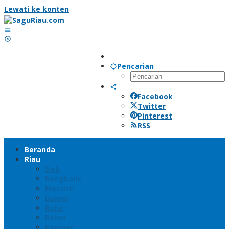
Lewati ke konten
Pencarian
Facebook
Twitter
Pinterest
RSS
Beranda
Riau
Siak
Bengkalis
Meranti
Dumai
Rohil
Rohul
Kampar