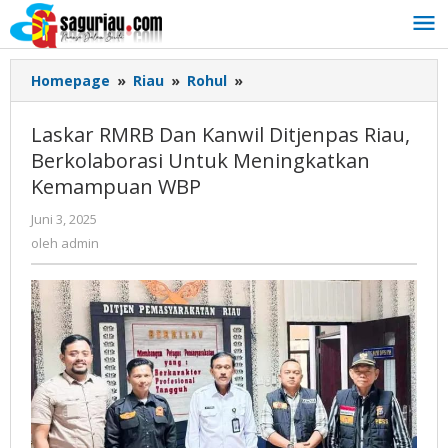
Lewati
ke
konten
Homepage
»
Riau
»
Rohul
»
Laskar
RMRB
Dan
Laskar RMRB Dan Kanwil Ditjenpas Riau,
Kanwil
Berkolaborasi Untuk Meningkatkan
Ditjenpas
Kemampuan WBP
Riau,
Berkolaborasi
Juni 3, 2025
oleh
Untuk
admin
oleh
admin
Meningkatkan
Kemampuan
WBP