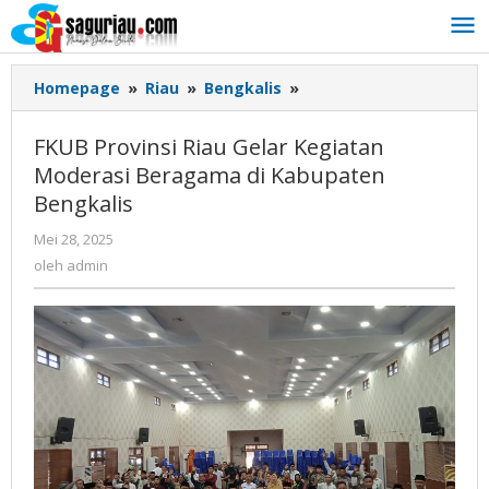
Lewati
ke
konten
Homepage
»
Riau
»
Bengkalis
»
FKUB
Provinsi
Riau
FKUB Provinsi Riau Gelar Kegiatan
Gelar
Moderasi Beragama di Kabupaten
Kegiatan
Bengkalis
Moderasi
Beragama
Mei 28, 2025
oleh
di
admin
oleh
admin
Kabupaten
Bengkalis