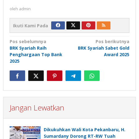
oleh
admin
Ikuti Kami Pada
Navigasi
Pos sebelumnya
Pos berikutnya
BRK Syariah Raih
BRK Syariah Sabet Gold
pos
Penghargaan Top Bank
Award 2025
2025
Jangan Lewatkan
Dikukuhkan Wali Kota Pekanbaru, H.
Sumardany Dorong RT-RW Tuah