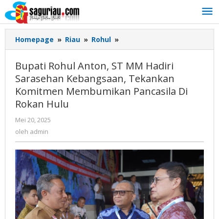
Lewati
ke
konten
Homepage
»
Riau
»
Rohul
»
Bupati
Rohul
Anton,
Bupati Rohul Anton, ST MM Hadiri
ST
Sarasehan Kebangsaan, Tekankan
MM
Komitmen Membumikan Pancasila Di
Hadiri
Sarasehan
Rokan Hulu
Kebangsaan,
Mei 20, 2025
oleh
Tekankan
admin
oleh
admin
Komitmen
Membumikan
Pancasila
Di
Rokan
Hulu